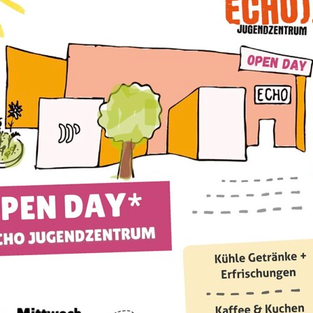
Land Steiermark
it, Pflege und
Fonds Gesundes Österr
Gesundheit Österreich
Gesellschaft für politis
 Opfer des
Europäisches Solidaritä
partner*innen
Fratz Graz
– Wir spielen 