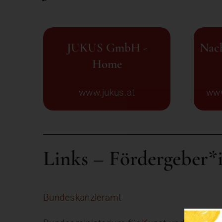
JUKUS GmbH -
Nach
Home
www.jukus.at
www
Links – Fördergeber*
Bundeskanzleramt