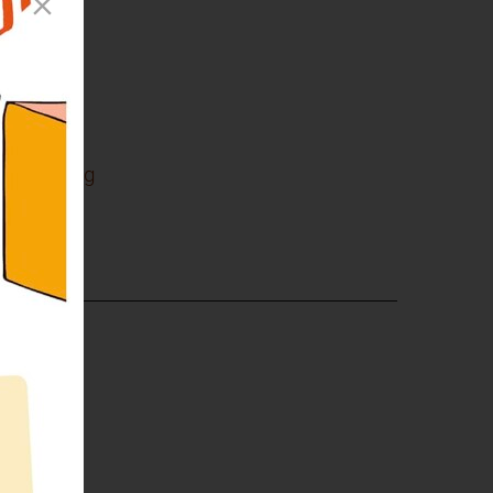
eich
 GmbH
che Bildung
tskorps
überall!