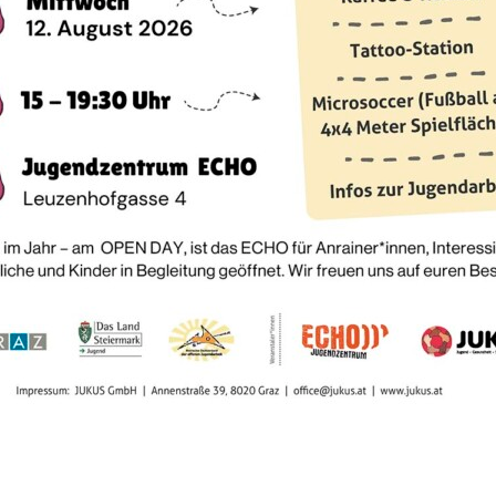
lschaft m.b.H.
Steirischer Dachverban
FH Joanneum Design &
eiermark
Schaumbad
– Freies At
Hunger auf Kunst und K
ion
chs
Health promotion
– Gesu