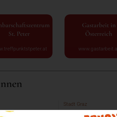
barschaftszentrum
Gastarbeit in
St. Peter
Österreich
.treffpunktstpeter.at
www.gastarbeit.a
innen
Stadt Graz