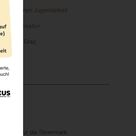
d der offenen Jugendarbeit
 Kommunikaton
elierhaus Graz
ultur
ndheit für die Steiermark