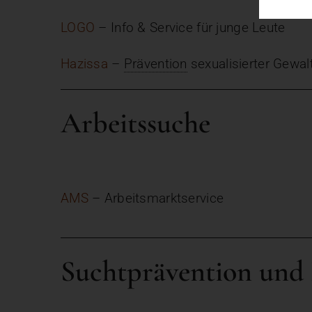
LOGO
– Info & Service für junge Leute
Hazissa
–
Prävention
sexualisierter Gewal
Arbeitssuche
AMS
– Arbeitsmarktservice
Suchtprävention und