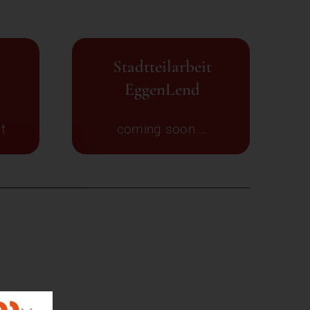
Stadtteilarbeit
EggenLend
t
coming soon …