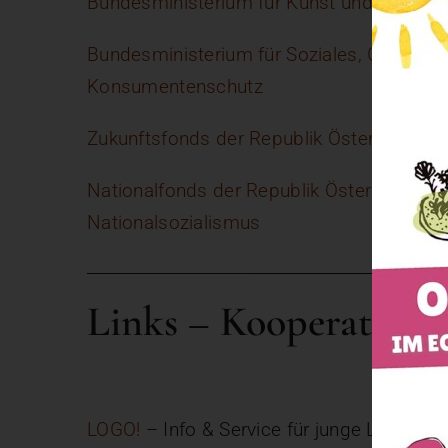
Bundesministerium für Kunst und Kultur
Bundesministerium für Soziales, Gesundhe
Konsumentenschutz
Zukunftsfonds der Republik Österreich
Nationalfonds der Republik Österreich für
Nationalsozialismus
Links – Kooperations
LOGO!
– Info & Service für junge Leute