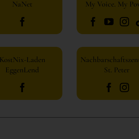
NaNet
My Voice. My Po
KostNix-Laden
Nachbarschaftsze
EggenLend
St. Peter