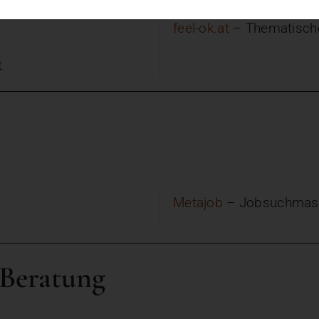
feel-ok.at
– Thematisch
t
Metajob
– Jobsuchmas
 Beratung