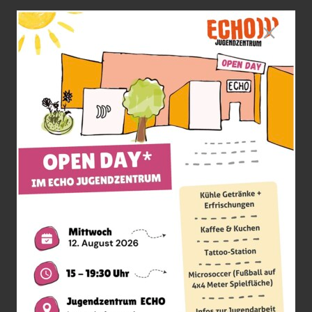
Die Publikation bietet praxisnahe Ansätze,
um
Antisemitismus
in der Offenen
Jugendarbeit zu erkennen, zu
reflektieren
und
ihm aktiv zu begegnen. Sie basiert auf den
Erfahrungen des Projekts Vorurteile
Überwinden 2.0, das
antisemitismuskritische
Bildungsarbeit nachhaltig in Jugendzentren
verankert. Das Manual verbindet
theoretisches Wissen, persönliche Haltung
und konkrete Handlungsmöglichkeiten – und
unterstützt Fachkräfte dabei, sichere und
wertschätzende Räume für junge Menschen
zu gestalten.