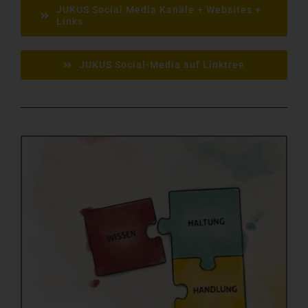
JUKUS Social Media Kanäle + Websites +
Links
JUKUS Social-Media auf Linktree